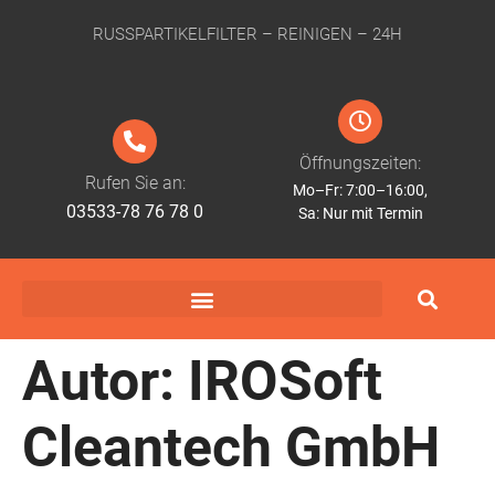
RUSSPARTIKELFILTER – REINIGEN – 24H
Öffnungszeiten:
Rufen Sie an:
Mo–Fr: 7:00–16:00,
03533-78 76 78 0
Sa: Nur mit Termin
Autor:
IROSoft
Cleantech GmbH