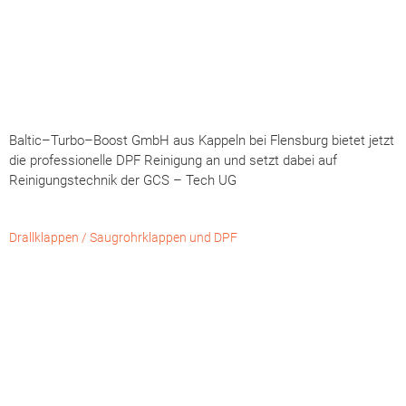
Kraftfahrzeugen.
←
Zurück
Weiter
→
|
|
|
|
|
|
|
Home
Kontakt
Impressum
Datenschutz
AGB
Auftrag / Formular
+49(0)3533-78 76 78 0
info@reinigung-dieselpartikelfilter.de
Kochhorstweg 37, 04910 Elsterwerda
Copyright © 2026 IROsoft Cleantech GmbH | Design by
Kreativ.Ki