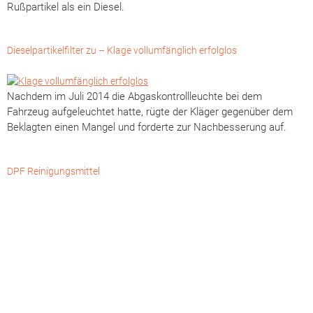
Rußpartikel als ein Diesel.
Dieselpartikelfilter zu – Klage vollumfänglich erfolglos
Nachdem im Juli 2014 die Abgaskontrollleuchte bei dem
Fahrzeug aufgeleuchtet hatte, rügte der Kläger gegenüber dem
Beklagten einen Mangel und forderte zur Nachbesserung auf.
DPF Reinigungsmittel
Heute habe ich durch Zufall im Internet gelesen, dass wenn der
Partikelfilter zu ist, man ihn nicht unbedingt austauschen muss.
Man kann sich hierzu ein Reinigungsmittel kaufen und…
Baltic–Turbo–Boost GmbH