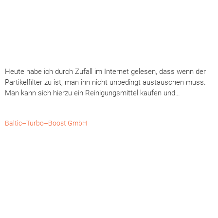
Baltic–Turbo–Boost GmbH aus Kappeln bei Flensburg bietet jetzt
die professionelle DPF Reinigung an und setzt dabei auf
Reinigungstechnik der GCS – Tech UG
Drallklappen / Saugrohrklappen und DPF
Oftmals werden bei der Erstellung einer Diagnose voreilige
Entscheidungen getroffen. Dies ist auch der modernen
Diagnosetechnik geschuldet. Da im Beispiel, an der
Klappensteuerung ein mechanischer Defekt vorliegt wird dieser
oftmals nicht vom Motorsteuergerät erkannt.
DPF Regeneration
DPF Regeneration – aktive, passive oder professionelle
Reinigung? Erfahre mehr über den Dieselpartikelfilter in