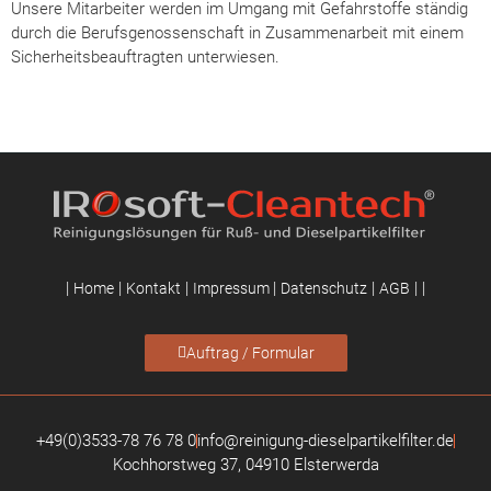
Unsere Mitarbeiter werden im Umgang mit Gefahrstoffe ständig
durch die Berufsgenossenschaft in Zusammenarbeit mit einem
Sicherheitsbeauftragten unterwiesen.
|
|
|
|
|
|
|
Home
Kontakt
Impressum
Datenschutz
AGB
Auftrag / Formular
+49(0)3533-78 76 78 0
info@reinigung-dieselpartikelfilter.de
Kochhorstweg 37, 04910 Elsterwerda