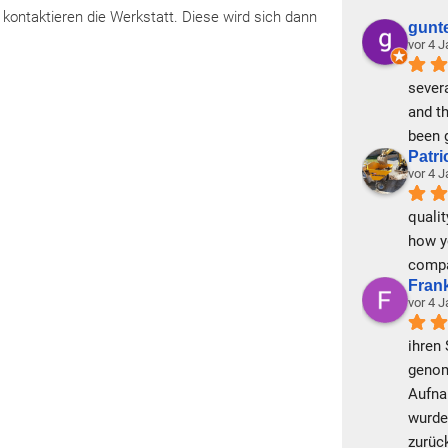
kontaktieren die Werkstatt. Diese wird sich dann
gunt
vor 4 
severa
and t
been 
Patr
vor 4 
qualit
how y
comp
Fran
vor 4 
ihren 
genom
Aufnah
wurde
zurück