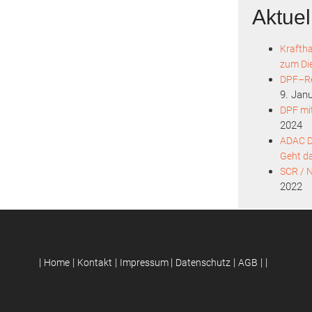
Aktuel
Krafth
zum Die
DPF–Re
9. Jan
DPF mi
2024
ADAC D
Geht d
SCR / 
2022
|
|
|
|
|
|
|
Home
Kontakt
Impressum
Datenschutz
AGB