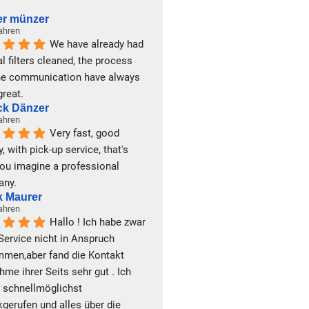
er münzer
Jahren
We have already had 
l filters cleaned, the process 
he communication have always 
great.
ick Dänzer
Jahren
Very fast, good 
y, with pick-up service, that's 
ou imagine a professional 
any.
k Maurer
Jahren
Hallo ! Ich habe zwar 
Service nicht in Anspruch 
men,aber fand die Kontakt 
me ihrer Seits sehr gut . Ich 
 schnellmöglichst 
gerufen und alles über die 