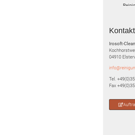
Reini
hoch 
Axel 
vor 4 
Kontak
Fachl
Maik
Irosoft-Cle
vor 4 
Kochhorstwe
04910 Elste
noch n
info@reinigung
nur d
Tel. +49(0)3
Fax +49(0)35
Auftr