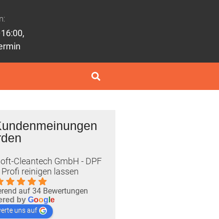
n:
16:00,
Termin
undenmeinungen
rden
oft-Cleantech GmbH - DPF
Profi reinigen lassen
erend auf 34 Bewertungen
ered by
G
o
o
g
l
e
erte uns auf