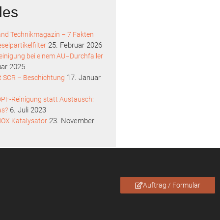
les
and Technikmagazin – 7 Fakten
25. Februar 2026
selpartikelfilter
inigung bei einem AU–Durchfaller
uar 2025
17. Januar
t SCR – Beschichtung
PF-Reinigung statt Austausch:
6. Juli 2023
as?
23. November
NOX Katalysator
Auftrag / Formular