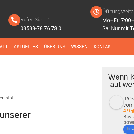
Öffnungszeite
Rufen Sie an:
Mo–Fr: 7:00–
03533-78 76 78 0
Sa: Nur mit 
ATT
AKTUELLES
ÜBER UNS
WISSEN
KONTAKT
Wenn K
laut we
IROs
vom 
4.9
 unserer
Basi
pow
bew