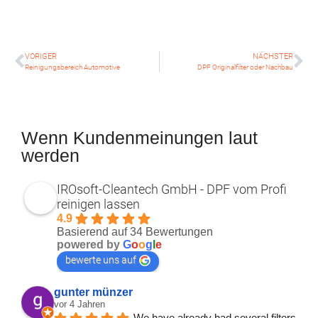
VORIGER
NÄCHSTER
Reinigungsbereich Automotive
DPF Originalfilter oder Nachbau
Wenn Kundenmeinungen laut
werden
IROsoft-Cleantech GmbH - DPF vom Profi
reinigen lassen
4.9
Basierend auf 34 Bewertungen
powered by
G
o
o
g
l
e
bewerte uns auf
gunter münzer
vor 4 Jahren
We have already had several filters 