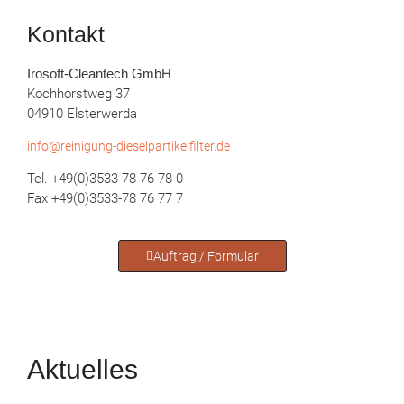
vor 4 Jahren
Keine Ahnung, hatte noch nichts 
Kontakt
mit denen zu tun, arbeite nur direkt daneben! 😁
Mehr Bewertungen
Irosoft-Cleantech GmbH
Kochhorstweg 37
04910 Elsterwerda
info@reinigung-dieselpartikelfilter.de
Tel. +49(0)3533-78 76 78 0
Fax +49(0)3533-78 76 77 7
Auftrag / Formular
Aktuelles