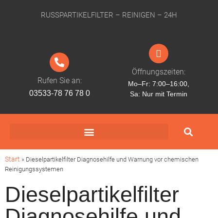
RUSSPARTIKELFILTER – REINIGEN – 24H
Öffnungszeiten:
Rufen Sie an:
Mo–Fr: 7:00–16:00,
03533-78 76 78 0
Sa: Nur mit Termin
Start
»
Dieselpartikelfilter Diagnosehilfe und Warnung vor chemischen
Reinigungssystemen
Dieselpartikelfilter
Diagnosehilfe und