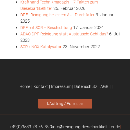
Krafthand Technikmagazin – 7 Fakten zum
25. Februar 2026
Dieselpartikelfilter
9. Januar
DPF–Reinigung bei einem AU–Durchfaller
2025
17. Januar 2024
DPF mit SCR – Beschichtung
6. Juli
ADAC DPF-Reinigung statt Austausch: Geht das?
2023
23. November 2022
SCR / NOX Katalysator
|
|
|
|
|
|
|
Home
Kontakt
Impressum
Datenschutz
AGB
Auftrag / Formular
+49(0)3533-78 76 78 0
info@reinigung-dieselpartikelfilter.de